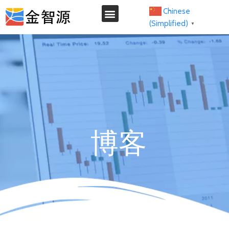
Chinese
(Simplified)
▼
博客