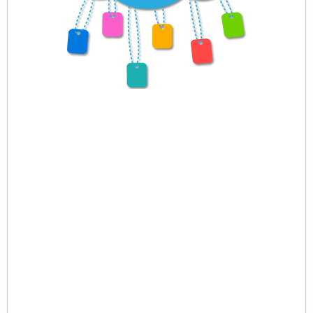
S
20
01
通
然
获
多
流
以
三
式
成
您
以