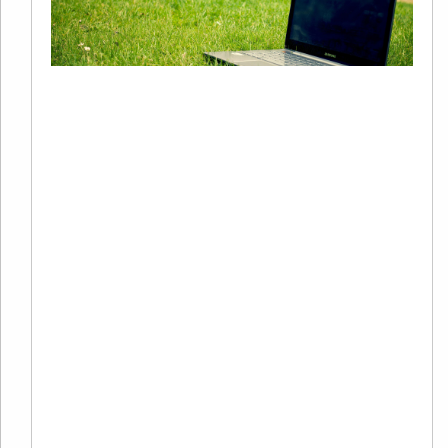
+
S
20
02
有
在
境
商
量
本
Re