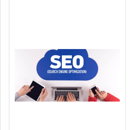
趋
烈
当
Re
Mo
»
S