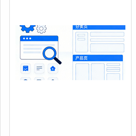
Mo
»
S
20
0
没
在
站
中
品