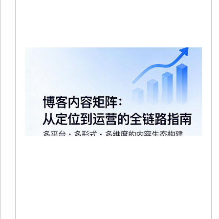
Re
Mo
20
02
有
在
争