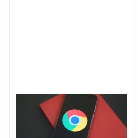
20
01
有
在
字
销
系
中
广
Re
Mo
»
G