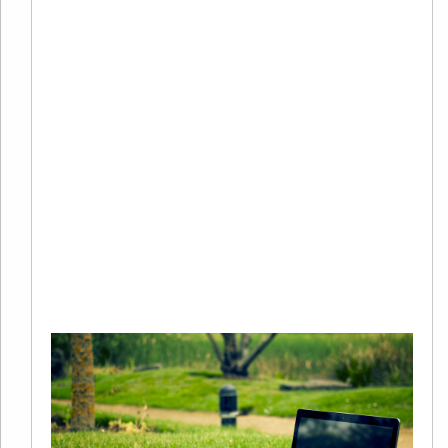
C
20
02
评
2
年
谷
S
Re
Mo