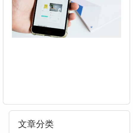
20
在
体
La
P
页
量
Re
文章分类