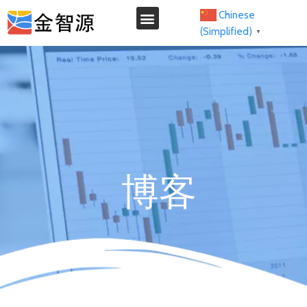
Chinese
(Simplified)
▼
博客