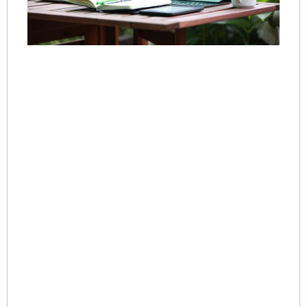
20
11
在
S
争
化
下
“
词
砌