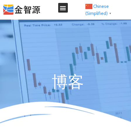
Chinese
(Simplified)
▼
博客