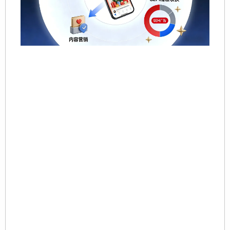
S
+
S
20
12
对