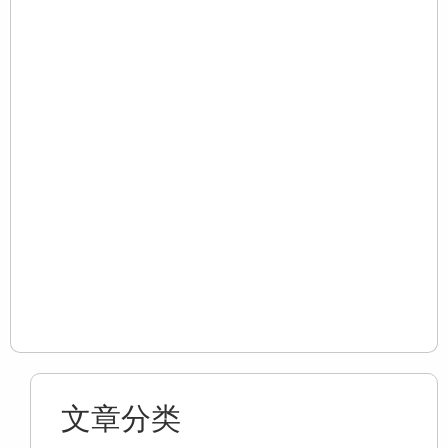
贸
站
者
言
五
诞
旺
全
绩
“
窗
期
Re
Mo
文章分类