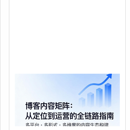
20
0
没
在
站
中
品
Re
Mo