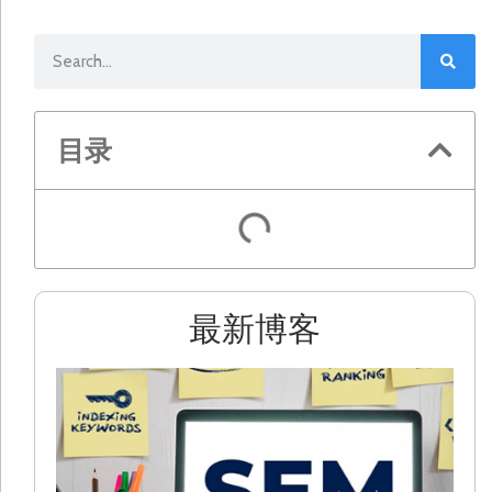
目录
最新博客
2
S