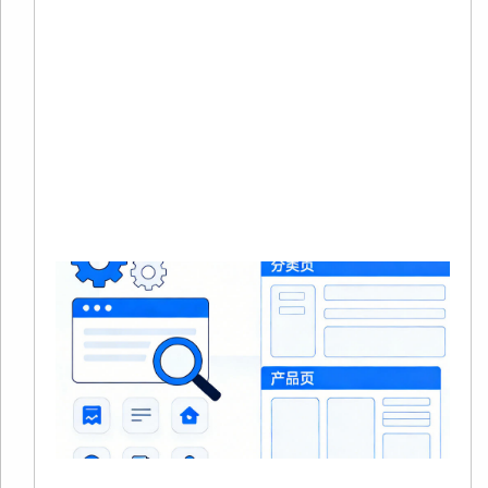
有
在
境
商
量
本
Re
Mo
»
S