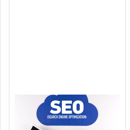
20
02
有
在
争
趋
烈
当
Re
Mo
»