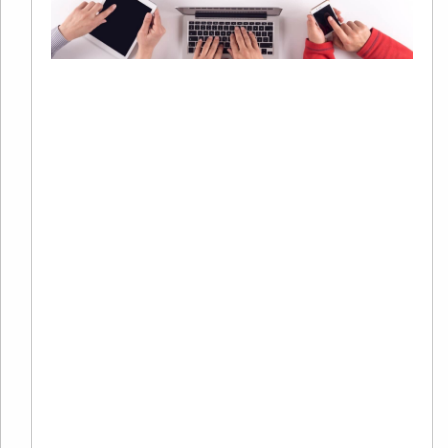
S
20
01
有
在
字
销
系
中
广
Re
Mo
»