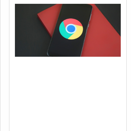
G
S
20
01
有
自
歌
面
用