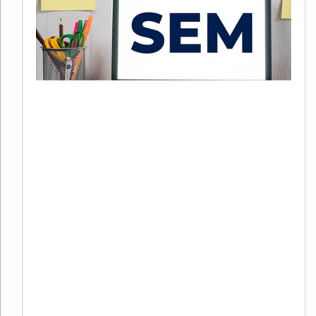
+
C
20
02
评
2
年
谷
S