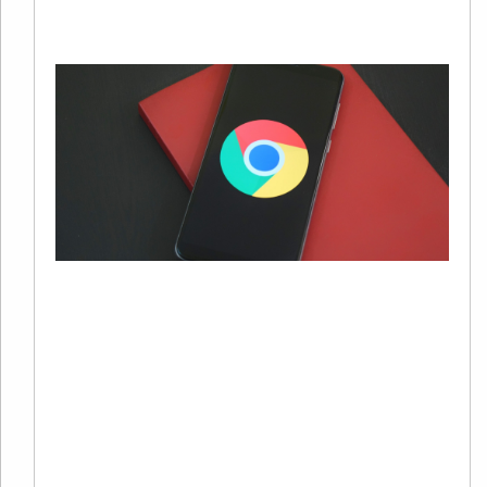
»
G
S
20
01
有
自
歌