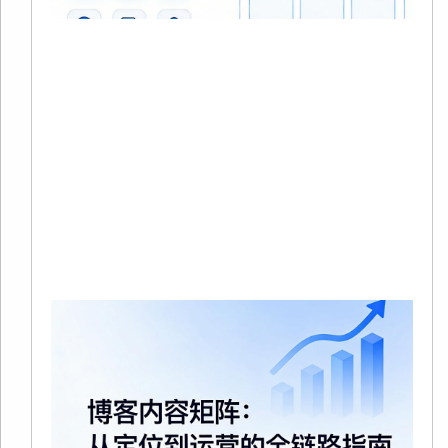
20
0
没
在
站
中
品
Re
Mo