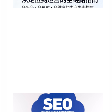
20
02
有
在
争
趋
烈
当
Re
Mo
»