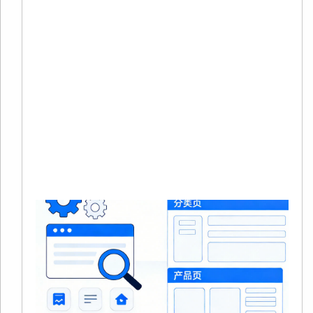
20
02
有
在
境
商
量
本
Re
Mo
»
S