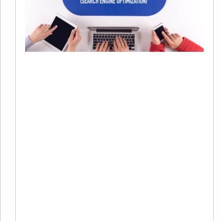
S
20
01
有
在
字
销
系
中
广
Re
Mo