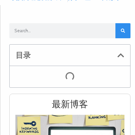
目录
最新博客
2
S