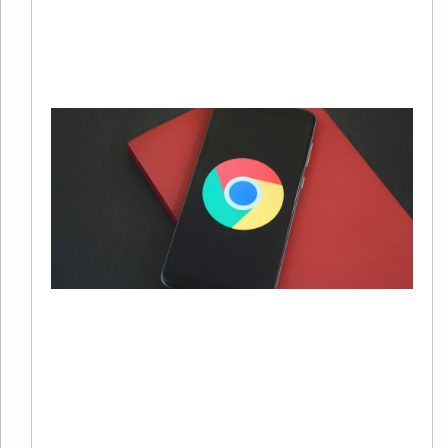
Re
Mo
»
G
S
20
01
有