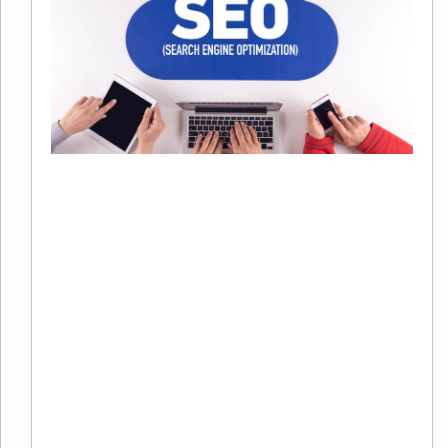
S
20
01
有
在
字
销
系
中
广