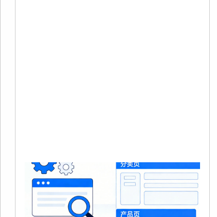
20
02
有
在
境
商
量
本
Re
Mo
»
S