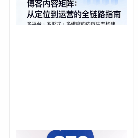
20
02
有
在
争
趋
烈
当
Re
Mo
»