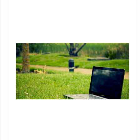
谷
S
Re
Mo
+
S