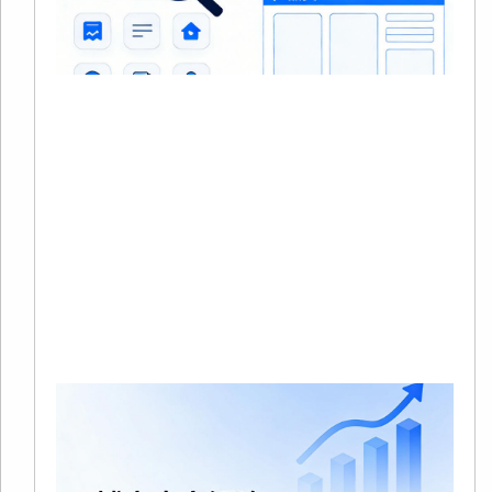
20
0
没
在
站
中
品
Re
Mo