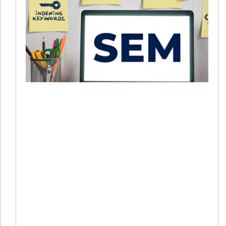
S
+
C
20
02
评
2
年