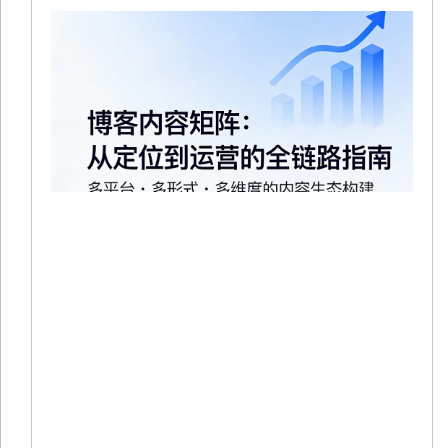
20
02
有
在
争
趋
烈
当
Re