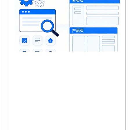
S
20
0
没
在
站
中
品
Re
Mo