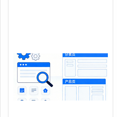
境
商
量
本
Re
Mo
»
S
20