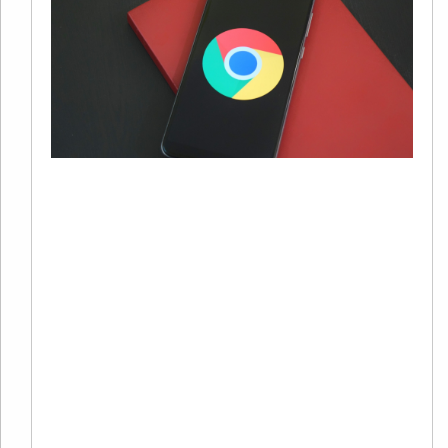
G
S
20
01
有
自
歌
面
用
用