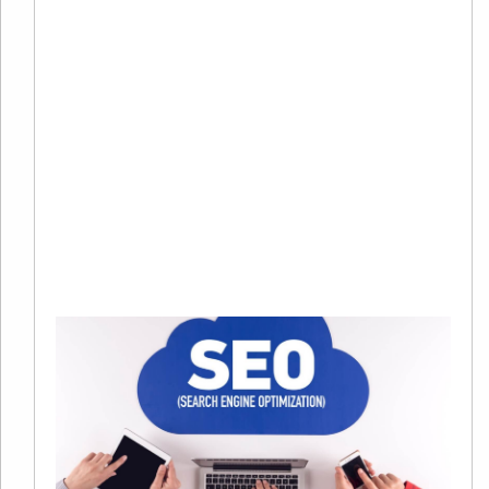
20
02
有
在
争
趋
烈
当
Re
Mo
»
S