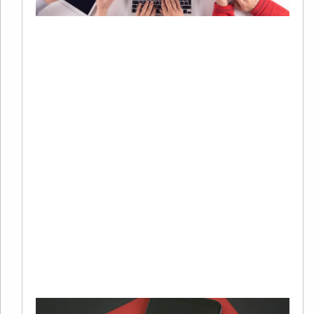
20
01
有
在
字
销
系
中
广
Re
Mo
»