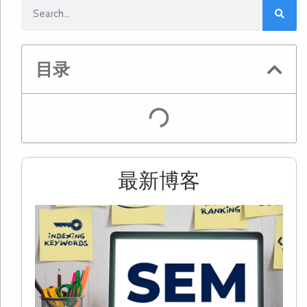
目录
最新博客
2
S