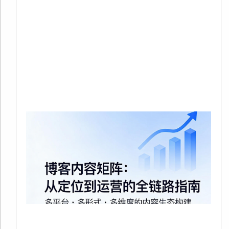
0
没
在
站
中
品
Re
Mo