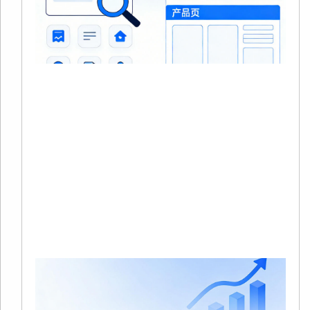
20
0
没
在
站
中
品
Re
Mo