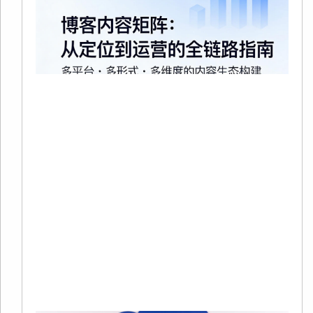
20
02
有
在
争
趋
烈
当
Re
Mo
»