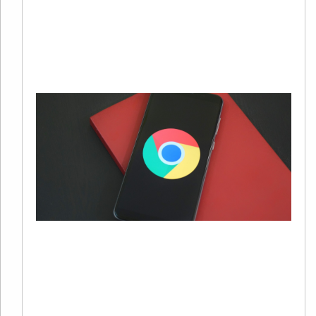
广
Re
Mo
»
G
S
20
01