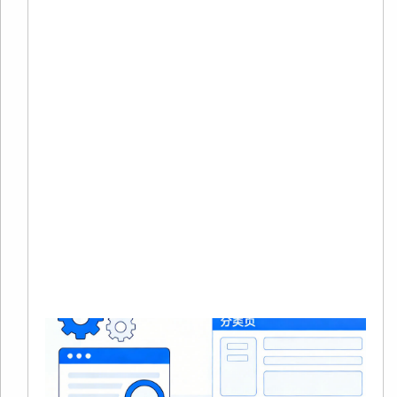
20
02
有
在
境
商
量
本
Re
Mo
»
S