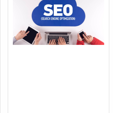
S
20
01
有
在
字
销
系
中