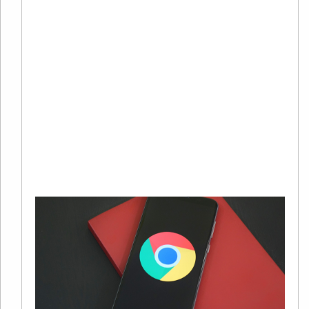
有
在
字
销
系
中
广
Re
Mo
»
G