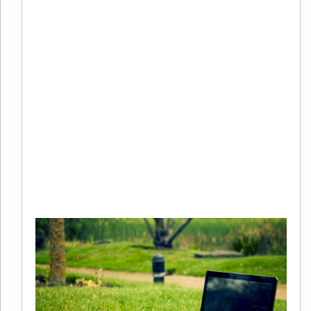
C
20
02
评
2
年
谷
S
Re
Mo