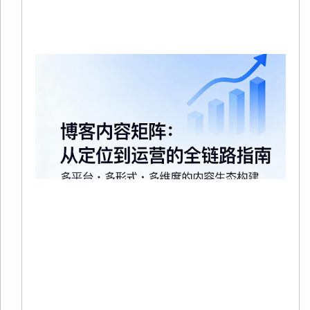
Re
Mo
20
02
有
在
争
趋