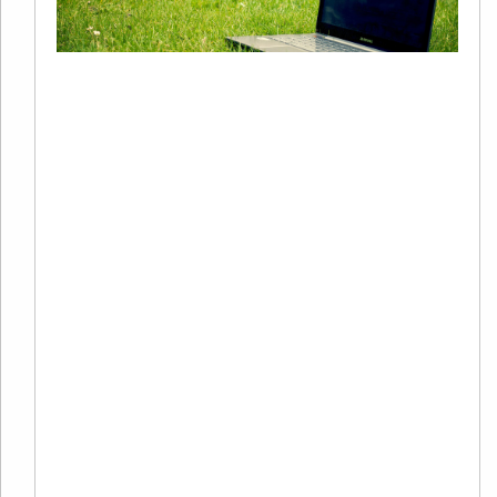
+
S
20
02
有
在
境
商
量
本
Re
Mo