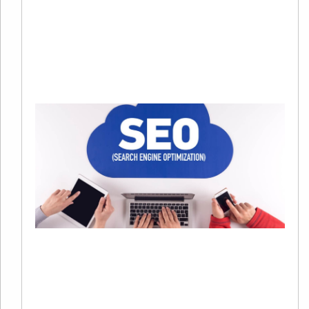
烈
当
Re
Mo
»
S
20
01