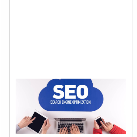
有
在
争
趋
烈
当
Re
Mo
»
S