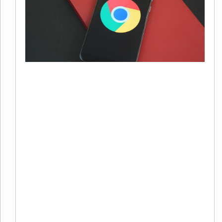
G
S
20
01
有
自
歌
面
用
用
Re
Mo