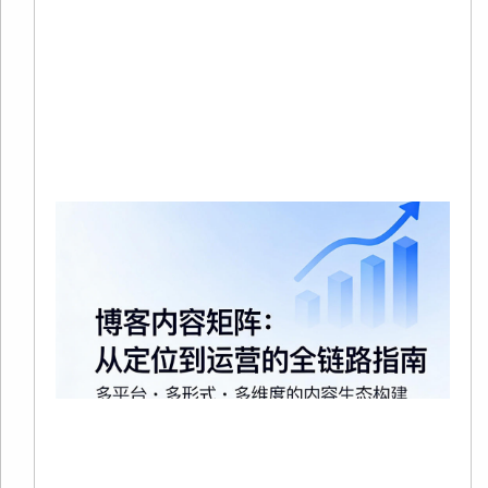
在
站
中
品
Re
Mo
20
02