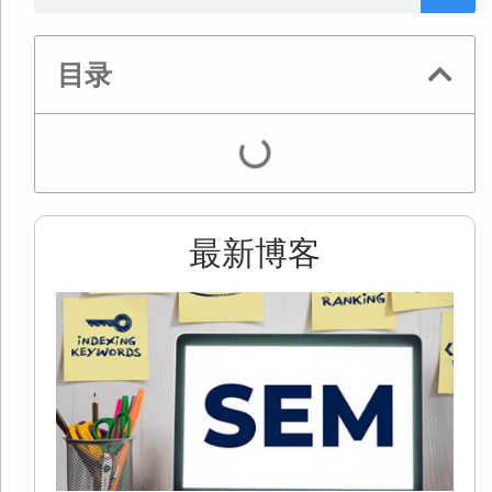
目录
最新博客
2
S