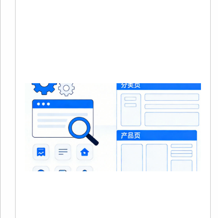
商
量
本
Re
Mo
»
S
20
0
没