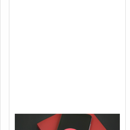
20
01
有
在
字
销
系
中
广
Re
Mo
»