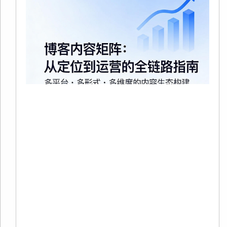
20
02
有
在
争
趋
烈
当
Re
Mo