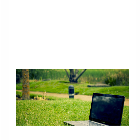
评
2
年
谷
S
Re
Mo
+