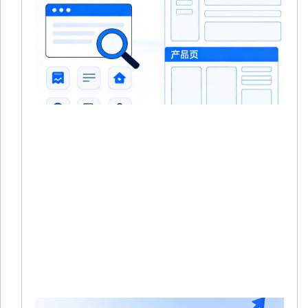
S
20
0
没
在
站
中
品
Re
Mo