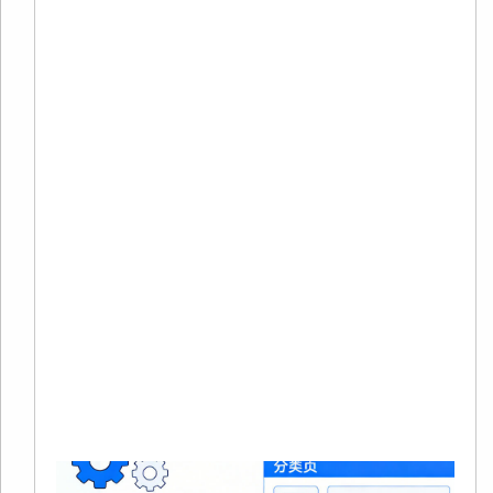
S
20
02
有
在
境
商
量
本
Re
Mo
»