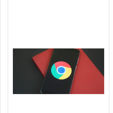
销
系
中
广
Re
Mo
»
G
S