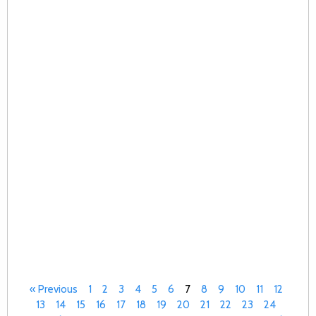
20
07
一
尾
词
义
要性
长
键
含
长
键
S
Re
Mo
« Previous
1
2
3
4
5
6
7
8
9
10
11
12
13
14
15
16
17
18
19
20
21
22
23
24