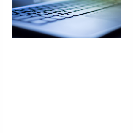
20
07
一
制
嵌
概
重
1.
定
具
及
独
中