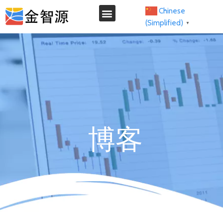
Chinese
(Simplified)
▼
博客