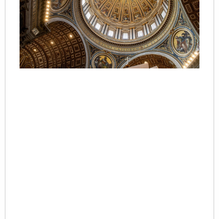
20
一
内
的
1
频
S
本
当
Re
»