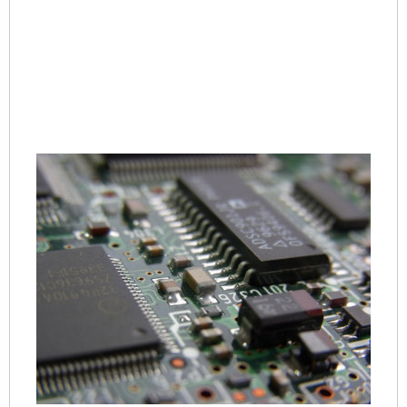
作
外
立
作
Re
Mo
S