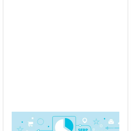
心
向
国
市
场
而
为
贸
务
窗
口
英
网
Re
Mo
»