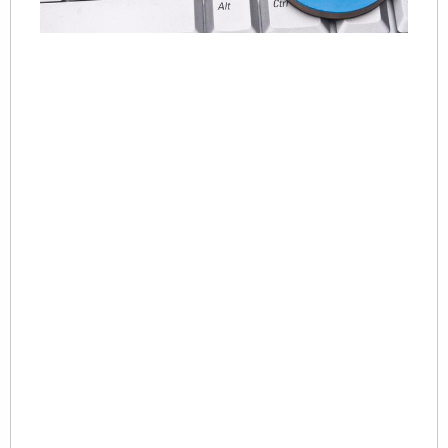
20
06
想
谷
S
好
网
广
是
容
事
需
扎
S