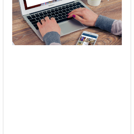
20
06
0
这
年
来
多
公
将