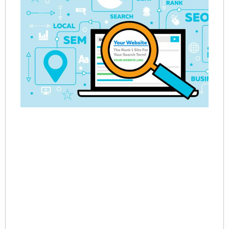
20
06
02
一
打
速
快
打
速
是
户
览