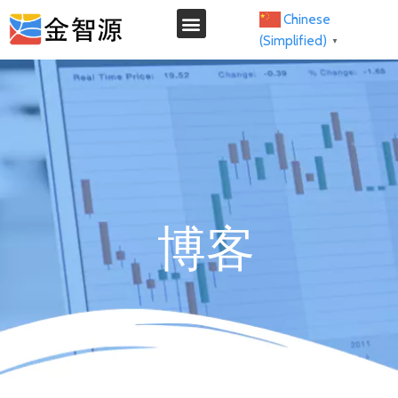
Chinese
(Simplified)
▼
博客