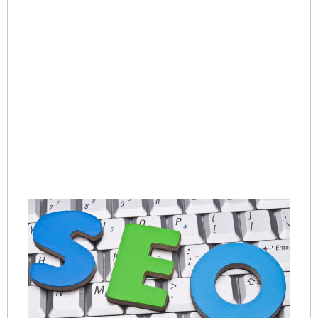
第
道
槛
如
用
在
开
站
Re
Mo
»
S