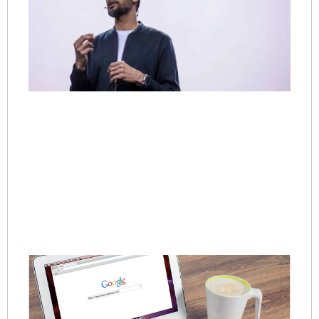
20
很
都
谷
策
了
也
对
广
策
Re
»