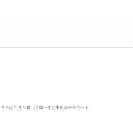
气，冬至已至 冬至是北半球一年之中夜晚最长的一天，